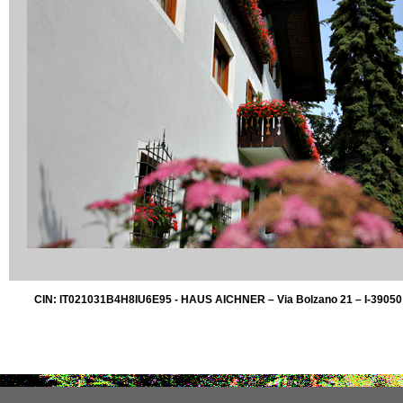
CIN: IT021031B4H8IU6E95 - HAUS AICHNER – Via Bolzano 21 – I-39050 Fiè